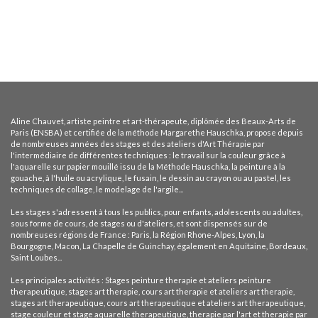
Aline Chauvet, artiste peintre et art-thérapeute, diplômée des Beaux-Arts de
Paris (ENSBA) et certifiée de la méthode Margarethe Hauschka, propose depuis
de nombreuses années des stages et des ateliers d'Art Thérapie par
l'intermédiaire de différentes techniques : le travail sur la couleur grâce à
l'aquarelle sur papier mouillé issu de la Méthode Hauschka, la peinture à la
gouache, à l'huile ou acrylique, le fusain, le dessin au crayon ou au pastel, les
techniques de collage, le modelage de l'argile...
Les stages s'adressent à tous les publics, pour enfants, adolescents ou adultes,
sous forme de cours, de stages ou d'ateliers, et sont dispensés sur de
nombreuses régions de France : Paris, la Région Rhone-Alpes, Lyon, la
Bourgogne, Macon, La Chapelle de Guinchay, également en Aquitaine, Bordeaux,
Saint Loubes...
Les principales activités : Stages peinture therapie et ateliers peinture
therapeutique, stages art therapie, cours art therapie et ateliers art therapie,
stages art therapeutique, cours art therapeutique et ateliers art therapeutique,
stage couleur et stage aquarelle therapeutique, therapie par l'art et therapie par